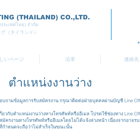
NG (THAILAND) CO.,LTD.
ง (ประเทศไทย) จำกัด
ング（タイランド）
+
しいページ
沿革
連絡先
ตำแหน่งงานว่าง
บถามข้อมูลการรับสมัครงาน กรุณาติดต่อฝ่ายบุคคลผ่านบัญชี Line Offi
ี่ยวกับตำแหน่งงานว่างทางโทรศัพท์หรืออีเมล โปรดใช้ช่องทาง Line Offici
ารสมัครงานทางโทรศัพท์หรืออีเมลโดยไม่ได้แจ้งล่วงหน้า เนื่องจากอา
ที่กำหนดจะถือว่าไม่สำเร็จในขณะนั้น