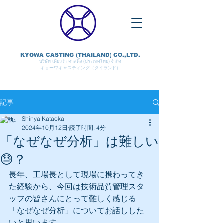
KYOWA CASTING (THAILAND) CO.,LTD.
บริษัท เคียวว่า คาสติ้ง (ประเทศไทย) จำกัด
キョーワキャスティング（タイランド）
記事
Shinya Kataoka
2024年10月12日
読了時間: 4分
「なぜなぜ分析」は難しい
😓？
長年、工場長として現場に携わってき
た経験から、今回は技術品質管理スタ
ッフの皆さんにとって難しく感じる
「なぜなぜ分析」についてお話しした
いと思います。