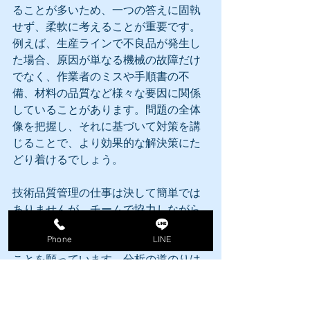
ることが多いため、一つの答えに固執
せず、柔軟に考えることが重要です。
例えば、生産ラインで不良品が発生し
た場合、原因が単なる機械の故障だけ
でなく、作業者のミスや手順書の不
備、材料の品質など様々な要因に関係
していることがあります。問題の全体
像を把握し、それに基づいて対策を講
じることで、より効果的な解決策にた
どり着けるでしょう。
技術品質管理の仕事は決して簡単では
ありませんが、チームで協力しながら
「なぜなぜ分析」を上手く活用し、現
Phone
LINE
場の課題解決に一歩ずつ進んでいける
ことを願っています。分析の道のりは
時に困難ですが、その先には大きな成
果が待っています。皆さんの努力が積
み重なることで、現場はより良くな